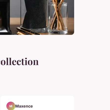
ollection
Maxence
M