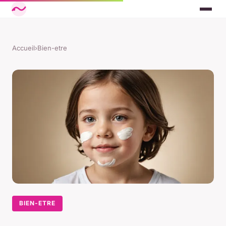
Accueil
›
Bien-etre
BIEN-ETRE