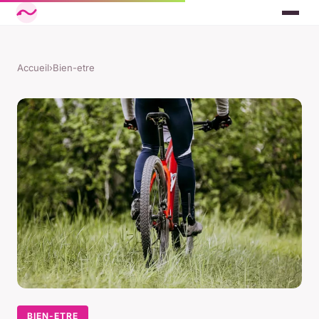
Accueil
›
Bien-etre
BIEN-ETRE