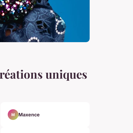
créations uniques
Maxence
M