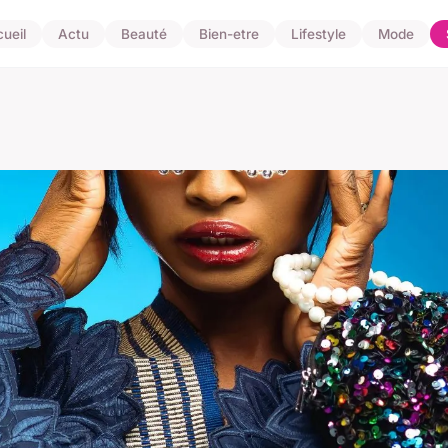
ueil
Actu
Beauté
Bien-etre
Lifestyle
Mode