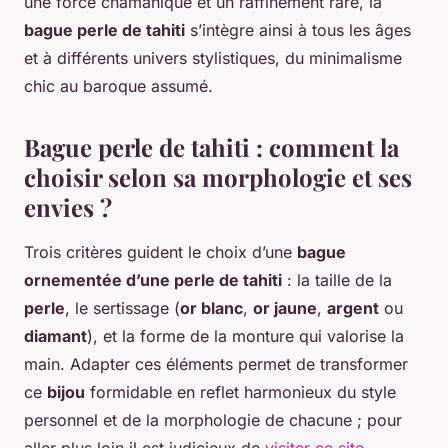
une force chamanique et un raffinement rare, la
bague perle de tahiti
s’intègre ainsi à tous les âges
et à différents univers stylistiques, du minimalisme
chic au baroque assumé.
Bague perle de tahiti : comment la
choisir selon sa morphologie et ses
envies ?
Trois critères guident le choix d’une
bague
ornementée d’une perle de tahiti
: la taille de la
perle
, le sertissage (
or blanc
,
or jaune
,
argent
ou
diamant
), et la forme de la monture qui valorise la
main. Adapter ces éléments permet de transformer
ce
bijou
formidable en reflet harmonieux du style
personnel et de la morphologie de chacune ; pour
aller plus loin il est judicieux de
visiter ce site
.