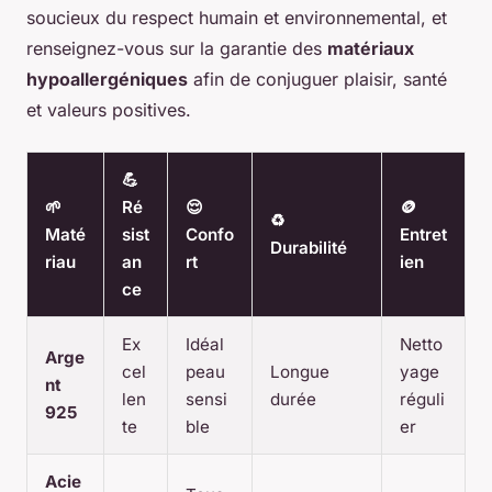
soucieux du respect humain et environnemental, et
renseignez-vous sur la garantie des
matériaux
hypoallergéniques
afin de conjuguer plaisir, santé
et valeurs positives.
💪
🌱
Ré
😌
🪙
♻️
Maté
sist
Confo
Entret
Durabilité
riau
an
rt
ien
ce
Ex
Idéal
Netto
Arge
cel
peau
Longue
yage
nt
len
sensi
durée
réguli
925
te
ble
er
Acie