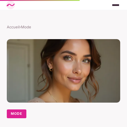
Accueil
›
Mode
MODE