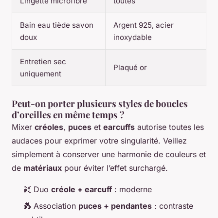
Lingette microfibre
toutes
Bain eau tiède savon
Argent 925, acier
doux
inoxydable
Entretien sec
Plaqué or
uniquement
Peut-on porter plusieurs styles de boucles
d’oreilles en même temps ?
Mixer
créoles
,
puces
et
earcuffs
autorise toutes les
audaces pour exprimer votre singularité. Veillez
simplement à conserver une harmonie de couleurs et
de
matériaux
pour éviter l’effet surchargé.
👯 Duo
créole + earcuff
: moderne
💑 Association
puces + pendantes
: contraste