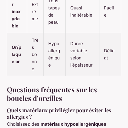
Tous
r
Ext
types
Quasi
Facil
inox
rê
de
inaltérable
e
yda
me
peau
ble
Trè
Hypo
Durée
Or/p
s
allerg
variable
Délic
laqu
bo
éniqu
selon
at
é or
nn
e
l’épaisseur
e
Questions fréquentes sur les
boucles d’oreilles
Quels matériaux privilégier pour éviter les
allergies ?
Choisissez des
matériaux hypoallergéniques